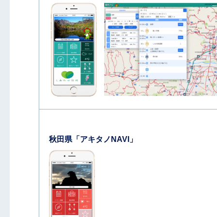
秋田県「アキタノNAVI」