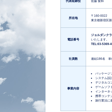
代表取締役
佐藤 俊和
〒160-0022
所在地
東京都新宿区新宿
ジョルダンクラ
電話番号
いたします。
TEL:03-5369-
社員数
連結186名 単体
パッケージ
システム設
デジタルコ
ゲームソフ
事業内容
インターネ
携帯コンテ
旅行業法に