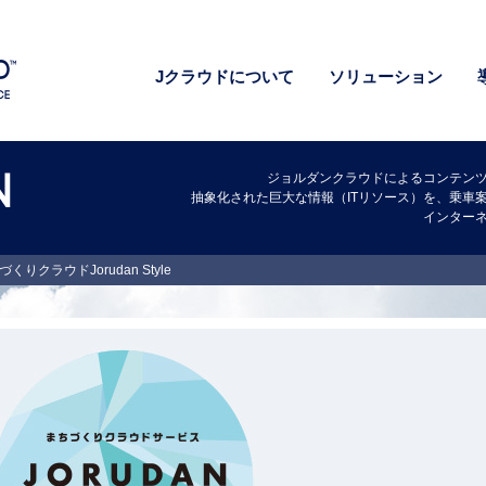
Jクラウドについて
ソリューション
ジョルダンクラウドによるコンテン
抽象化された巨大な情報（ITリソース）を、乗車
インター
くりクラウドJorudan Style