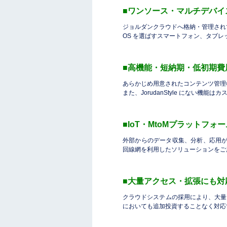
■ワンソース・マルチデバイ
ジョルダンクラウドへ格納・管理され
OS を選ばすスマートフォン、タブ
■高機能・短納期・低初期費
あらかじめ用意されたコンテンツ管理
また、JorudanStyle にない
■IoT・MtoMプラットフォ
外部からのデータ収集、分析、応用が柔
回線網を利用したソリューションをご用
■大量アクセス・拡張にも対
クラウドシステムの採用により、大量
においても追加投資することなく対応