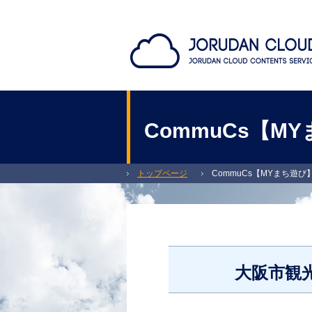
CommuCs【M
トップページ
CommuCs【MYまち遊び
大阪市観光案内サービス「MYまち遊び」 定番
大阪市観