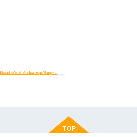
hiasobi/Osaka/Index.aspx?lang=ja