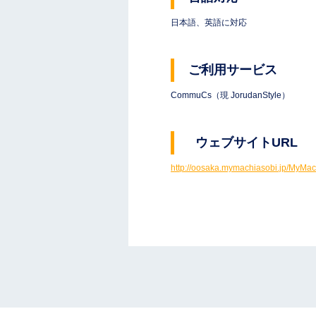
日本語、英語に対応
ご利用サービス
CommuCs（現 JorudanStyle）
ウェブサイトURL
http://oosaka.mymachiasobi.jp/MyMac